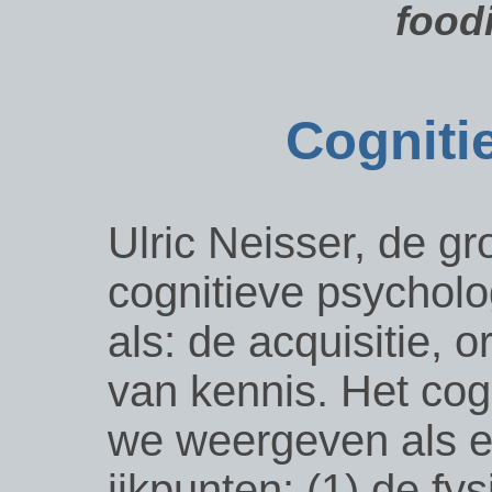
foodi
Cogniti
Ulric Neisser, de g
cognitieve psycholog
als: de acquisitie, 
van kennis. Het cog
we weergeven als ee
ijkpunten: (1) de fys